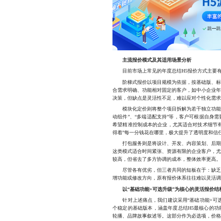
主流报价模式及其适用场景分析
目前市场上常见的年度总结H5报价方式主要有
阶梯式报价以项目规模为依据，按基础版、标准
合需求明确、功能相对固定的客户，如中小企业
决策，但缺点是灵活性不足，难以应对个性化需
模块化定价则将整个项目拆解为若干独立功能模块
动组件”、“多端适配支持”等，客户可根据自身
希望精准控制成本的企业，尤其适合对技术细节
得着”每一分钱花在哪里，极大提升了透明度和信
打包服务则是将设计、开发、内容策划、后期运
这类模式适合时间紧张、资源有限的企业客户，
较高，但省去了多方协调的成本，整体效率更高
尽管各有优劣，但三者共同的短板在于：缺乏对
增功能或修改方向，原有报价体系往往难以灵活
以“基础功能+可选升级”为核心的灵活报价结
针对上述痛点，我们建议采用“基础功能+可选
个稳定的基础版本，涵盖年度总结H5最核心的
轮播、品牌故事叙述等。这部分作为必选项，价