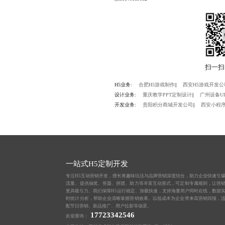
H5业务:
合肥H5游戏制作
||
西安H5游戏开发公
设计业务:
重庆教学PPT定制设计
||
广州设备U
开发业务:
贵阳积分商城开发公司
||
西安小程
一站式H5定制开发
专注H5互动营销开发，擅长将趣味玩法与品牌营销深度结合，助力企业快速引
流量。提供抽奖、答题、拼团、助力等丰富互动形式，可定制专属规则，让营
更具吸引力。我们保障H5运行稳定、加载快速，支持海量用户同时在线，数据
时统计分析，帮助企业清晰掌握营销效果。以低成本为企业带来高营销回报，
配节日营销、新品推广、用户拉新等场景。
17723342546
欢迎垂询：