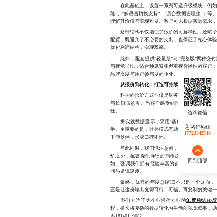
在此基础上，设置一系列可选升级模块，例如：“
能”、“多语言切换支持”、“后台数据管理接口”
理解其价值与实现难度。客户可以根据实际需求，
这种结构不仅增强了报价的可解释性，还赋予客
配置，既避免了不必要的支出，也保证了核心体
优化利润结构，实现双赢。
此外，配套提供“轻量版”与“完整版”两种交
与视觉呈现，适合预算紧张但重视传播性的客户
品牌高度与用户参与度的企业。
从报价到转化：打造可持续的服务竞争力
科学的报价方式不仅是财务工具，更是营销策略
与长期满意度。当客户感受到报价透明、服务灵
任。
据实践数据显示，采用“基础+升级”模式后，
咨询热线
咨询热线
半。更重要的是，此类模式有助于建立长期合作
17723342546
18140119082
下游伙伴，形成口碑闭环。
与此同时，我们也注意到，越来越多客户开始关
价之外，配套提供详细的制作流程说明、团队成
回到顶部
回到顶部
如，强调我们拥有经验丰富的前端开发团队与专
感与逻辑深度。
最终，优秀的年度总结H5不只是一个页面，而
正是让这份输出变得可行、可信、可复制的关键
我们专注于为企业提供专业的
年度总结H5
程，擅长将复杂的数据转化为生动的视觉叙事，
系18140119082