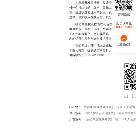
为应对开发周期长、反馈滞后的问题，建议采用
付一个可运行的小版本，如先上线“菜单导航+自动
块。通过快速验证用户反应，及时调整方向，避
边界，例如接入在线支付、积分商城等，进一步
咨询热线
咨询热线
经过系统化流程管理与合理收费机制的双重保障
18140119082
18140119082
键页面点击率提升25%，整体转化率较传统模式
了苏州本地数字生态向规范化、专业化迈进。未
内的优质内容创作者与技术服务团队也将不断涌
回到顶部
回到顶部
我们专注于苏州地区企业
运营公众号开发服
个性化方案，提供从需求分析、UI设计到功能开
可持续增长，18140119082
H5业务:
成都H5互动游戏开发
||
深圳H5互动
设计业务:
武汉表情包设计收费
||
南京高端画
开发业务:
活动体感游戏开发
||
杭州SEO外包